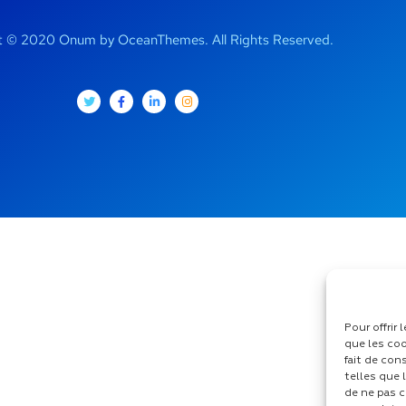
t © 2020 Onum by OceanThemes. All Rights Reserved.
Pour offrir
que les coo
fait de con
telles que 
de ne pas c