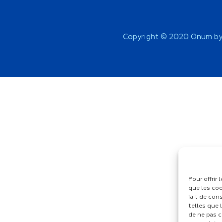
Copyright © 2020 Onum by
Pour offrir
que les coo
fait de con
telles que 
de ne pas c