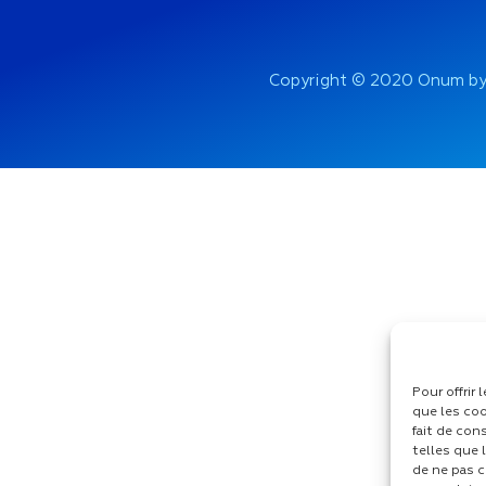
Copyright © 2020 Onum by
Pour offrir
que les coo
fait de con
telles que 
de ne pas c