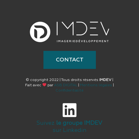
CONTACT
© copyright 2022 | Tous droits réservés
IMDEV
|
Fait avec
par
ASB DIGITAL
|
Mentions légales
|
Confidentialité
Suivez
le groupe IMDEV
sur Linkedin