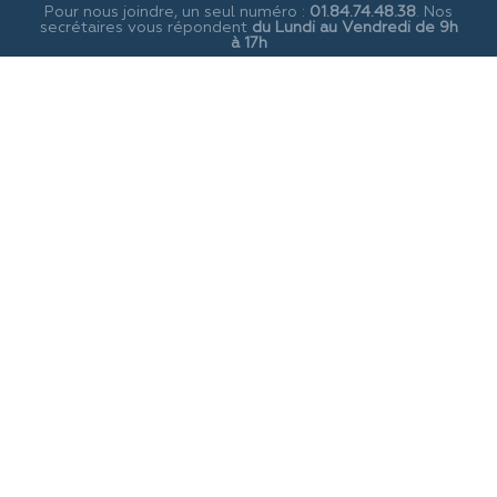
Pour nous joindre, un seul numéro :
01.84.74.48.38
. Nos
secrétaires vous répondent
du Lundi au Vendredi de 9h
à 17h