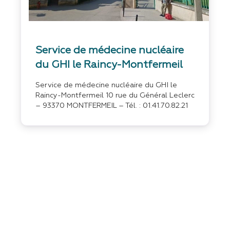
Favo
Service de médecine nucléaire
du GHI le Raincy-Montfermeil
Service de médecine nucléaire du GHI le
Raincy-Montfermeil 10 rue du Général Leclerc
– 93370 MONTFERMEIL – Tél. : 01.41.70.82.21