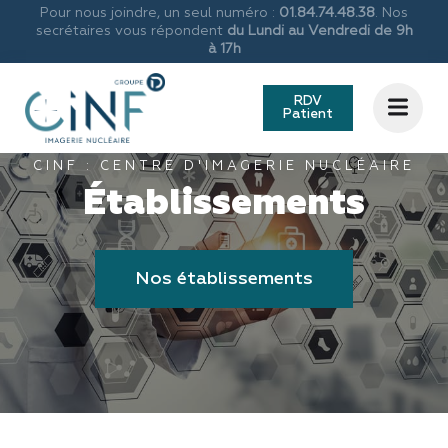
Pour nous joindre, un seul numéro :
01.84.74.48.38
. Nos
secrétaires vous répondent
du Lundi au Vendredi de 9h
à 17h
RDV
Patient
CINF : CENTRE D'IMAGERIE NUCLÉAIRE
Établissements
Nos établissements