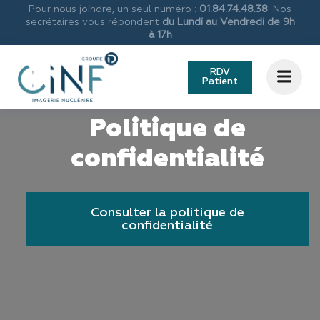
Pour nous joindre, un seul numéro :
01.84.74.48.38
. Nos
secrétaires vous répondent
du Lundi au Vendredi de 9h
à 17h
RDV
Patient
Politique de
confidentialité
Consulter la politique de
confidentialité