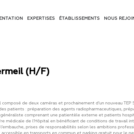
ENTATION
EXPERTISES
ÉTABLISSEMENTS
NOUS REJOI
rmeil (H/F)
meil composé de deux caméras et prochainement d’un nouveau TEP 
e des patients : préparation des agents radiopharmaceutiques, pr
 généraliste comprenant une patientèle externe et patients hospita
re médicale de l’Hôpital en bénéficiant de conditions de travail int
 l’embauche, prises de responsabilités selon les ambitions profess
 accessible en transports en commun et parking gratuit pour le pe