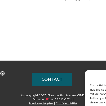
CONTACT
Pour offrir
que les coo
fait de con
© copyright 2023 | Tous droits réservés
CINF
|
telles que 
Fait avec
par
ASB DIGITAL
|
de ne pas c
Mentions légales
|
Confidentialité