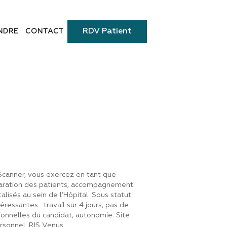
RDV Patient
NDRE
CONTACT
Scanner, vous exercez en tant que
éparation des patients, accompagnement
lisés au sein de l’Hôpital. Sous statut
éressantes : travail sur 4 jours, pas de
ionnelles du candidat, autonomie. Site
rsonnel. RIS Venus.