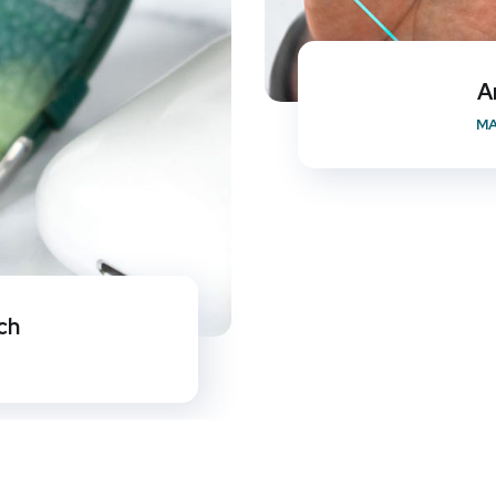
A
MA
ch