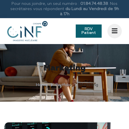
Pour nous joindre, un seul numéro :
01.84.74.48.38
. Nos
secrétaires vous répondent
du Lundi au Vendredi de 9h
à 17h
RDV
Patient
Marketing
Home
Portfolio
Marketing