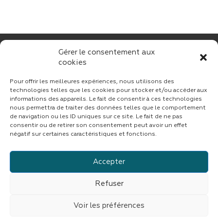
Gérer le consentement aux
cookies
Pour offrir les meilleures expériences, nous utilisons des
technologies telles que les cookies pour stocker et/ou accéder aux
informations des appareils. Le fait de consentir à ces technologies
nous permettra de traiter des données telles que le comportement
CONTACT
de navigation ou les ID uniques sur ce site. Le fait de ne pas
consentir ou de retirer son consentement peut avoir un effet
négatif sur certaines caractéristiques et fonctions.
Accepter
Suivez CINF sur LinkedIn
Refuser
© copyright 2023 | Tous droits réservés
CINF
|
Fait avec
par
ASB DIGITAL
|
Mentions légales
|
Confidentialité
Voir les préférences