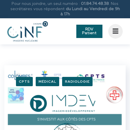
Pour nous joindre, un seul numéro :
01.84.74.48.38
. Nos
secrétaires vous répondent
du Lundi au Vendredi de 9h
à 17h
RDV
Patient
CPTS
MÉDICAL
RADIOLOGIE