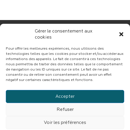
Gérer le consentement aux
cookies
Pour offrir les meilleures expériences, nous utilisons des
technologies telles que les cookies pour stocker et/ou accéder aux
informations des appareils. Le fait de consentir à ces technologies
nous permettra de traiter des données telles que le comportement
CONTACT
de navigation ou les ID uniques sur ce site. Le fait de ne pas
consentir ou de retirer son consentement peut avoir un effet
négatif sur certaines caractéristiques et fonctions.
Accepter
Suivez CINF sur LinkedIn
Refuser
© copyright 2023 | Tous droits réservés
CINF
|
Fait avec
par
ASB DIGITAL
|
Mentions légales
|
Confidentialité
Voir les préférences