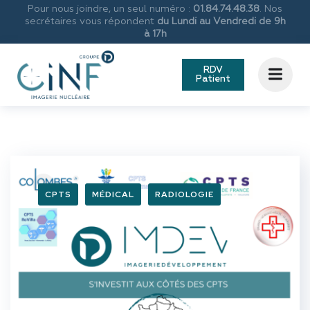
Pour nous joindre, un seul numéro :
01.84.74.48.38
. Nos
secrétaires vous répondent
du Lundi au Vendredi de 9h
à 17h
RDV
Patient
CPTS
MÉDICAL
RADIOLOGIE