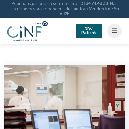
Pour nous joindre, un seul numéro :
01.84.74.48.38
. Nos
secrétaires vous répondent
du Lundi au Vendredi de 9h
à 17h
RDV
Patient